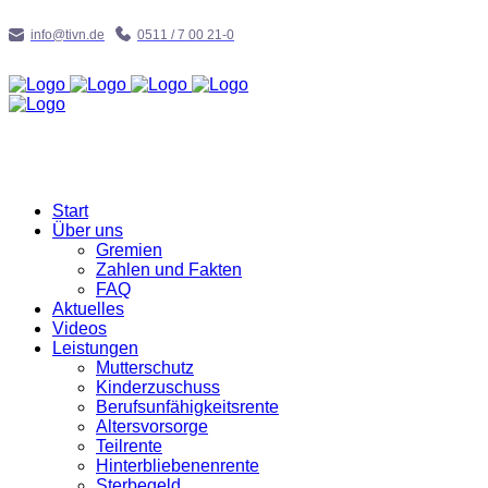
info@tivn.de
0511 / 7 00 21-0
Start
Über uns
Gremien
Zahlen und Fakten
FAQ
Aktuelles
Videos
Leistungen
Mutterschutz
Kinderzuschuss
Berufsunfähigkeitsrente
Altersvorsorge
Teilrente
Hinterbliebenenrente
Sterbegeld