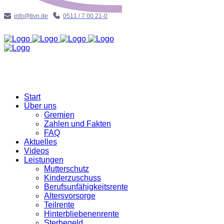
info@tivn.de
0511 / 7 00 21-0
Start
Über uns
Gremien
Zahlen und Fakten
FAQ
Aktuelles
Videos
Leistungen
Mutterschutz
Kinderzuschuss
Berufsunfähigkeitsrente
Altersvorsorge
Teilrente
Hinterbliebenenrente
Sterbegeld